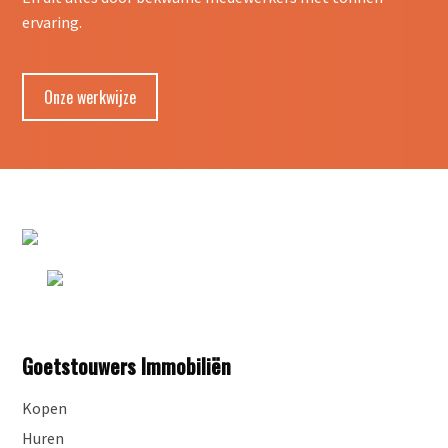
ervaring.
Onze werkwijze
Goetstouwers Immobiliën
Kopen
Huren